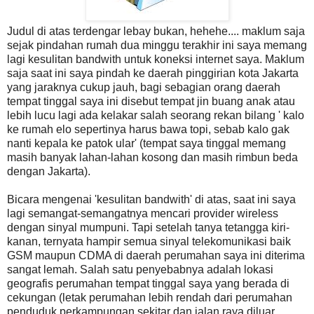
Judul di atas terdengar lebay bukan, hehehe.... maklum saja
sejak pindahan rumah dua minggu terakhir ini saya memang
lagi kesulitan bandwith untuk koneksi internet saya. Maklum
saja saat ini saya pindah ke daerah pinggirian kota Jakarta
yang jaraknya cukup jauh, bagi sebagian orang daerah
tempat tinggal saya ini disebut tempat jin buang anak atau
lebih lucu lagi ada kelakar salah seorang rekan bilang ' kalo
ke rumah elo sepertinya harus bawa topi, sebab kalo gak
nanti kepala ke patok ular' (tempat saya tinggal memang
masih banyak lahan-lahan kosong dan masih rimbun beda
dengan Jakarta).
Bicara mengenai 'kesulitan bandwith' di atas, saat ini saya
lagi semangat-semangatnya mencari provider wireless
dengan sinyal mumpuni. Tapi setelah tanya tetangga kiri-
kanan, ternyata hampir semua sinyal telekomunikasi baik
GSM maupun CDMA di daerah perumahan saya ini diterima
sangat lemah. Salah satu penyebabnya adalah lokasi
geografis perumahan tempat tinggal saya yang berada di
cekungan (letak perumahan lebih rendah dari perumahan
penduduk perkampungan sekitar dan jalan raya diluar