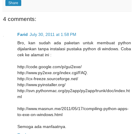
Share
4 comments:
Farid
July 30, 2011 at 1:58 PM
Bro, kan sudah ada paketan untuk membuat python
dijalankan tanpa instalasi pustaka python di windows. Coba
cek ke alamat ini :
http://code.google.com/p/gui2exe/
http://www.py2exe.org/index.cgi/FAQ.
http://cx-freeze.sourceforge.net/
http://www.pyinstaller.org/
http://svn.pythonmac.org/py2app/py2app/trunk/doc/index.ht
ml
http://www.masnun.me/2011/05/17/compiling-python-apps-
to-exe-on-windows.html
Semoga ada manfaatnya.