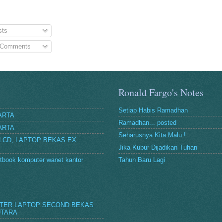
sts
 Comments
Ronald Fargo's Notes
Setiap Habis Ramadhan
ARTA
Ramadhan... posted
ARTA
Seharusnya Kita Malu !
 LCD, LAPTOP BEKAS EX
Jika Kubur Dijadikan Tuhan
netbook komputer wanet kantor
Tahun Baru Lagi
UTER LAPTOP SECOND BEKAS
UTARA