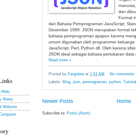
manusia,
dan dibu
Format i
dari Bahasa Pemprograman JavaScript, Stan
Desember 1999. JSON merupakan format tek
bahasa pemprograman apapun karena meng
umum digunakan oleh programmer keluarga C
JavaScript, Perl, Python dll. Oleh karena sifat
JSON ideal sebagai bahasa pertukaran-data
Read more »
Posted by
Fargobee
at
1:51 AM
No comments
Links
Labels:
Blog
,
json
,
pemrograman
,
python
,
Tutoria
h-Web
y Notes
Newer Posts
Home
l Website
Subscribe to:
Posts (Atom)
 Computer
gory