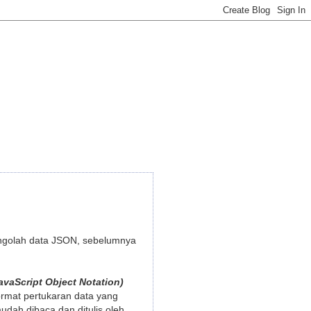
engolah data JSON, sebelumnya
vaScript Object Notation)
ormat pertukaran data yang
udah dibaca dan ditulis oleh