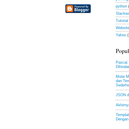
python
Slackw
Tutorial
Websit
Yahoo
(
Popul
Pascal,
Dihindar
Mulai M
dan Tem
Sederh
JSON d
Akhirny
Templat
Dengan 