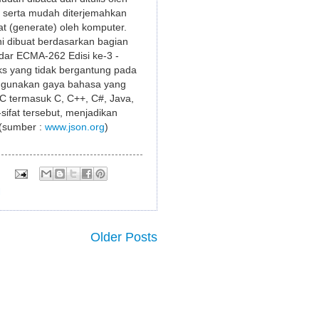
 serta mudah diterjemahkan
at (generate) oleh komputer.
ni dibuat berdasarkan bagian
dar ECMA-262 Edisi ke-3 -
s yang tidak bergantung pada
gunakan gaya bahasa yang
 termasuk C, C++, C#, Java,
-sifat tersebut, menjadikan
 (sumber :
www.json.org
)
:
l
Older Posts