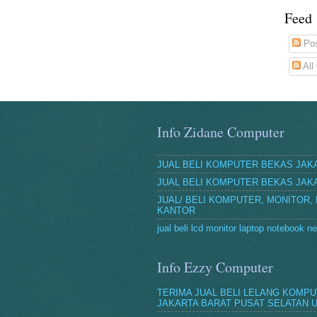
Feed
Po
All
Info Zidane Computer
JUAL BELI KOMPUTER BEKAS JAK
JUAL BELI KOMPUTER BEKAS JAK
JUAL/ BELI KOMPUTER, MONITOR,
KANTOR
jual beli lcd monitor laptop notebook 
Info Ezzy Computer
TERIMA JUAL BELI LELANG KOMP
JAKARTA BARAT PUSAT SELATAN 