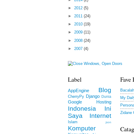
►
2012
(5)
►
2011
(24)
►
2010
(19)
►
2009
(11)
►
2008
(24)
►
2007
(4)
Label
Fave 
Blog
Bacala
AppEngine
Django
CherryPy
Dunia
My Dail
Google
Hosting
Persona
Indonesia
Ini
Zidane
Saya
Internet
Islam
json
Komputer
Cata