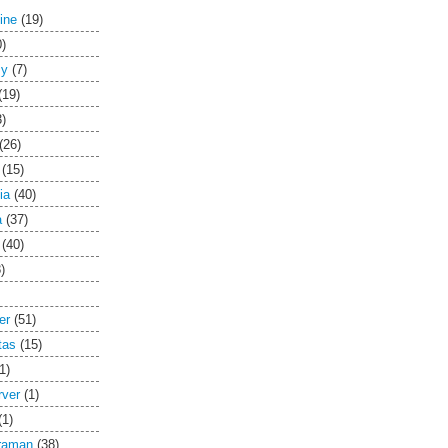
ine
(19)
0)
Py
(7)
(19)
3)
(26)
(15)
ia
(40)
a
(37)
(40)
)
er
(51)
tas
(15)
1)
rver
(1)
(1)
raman
(38)