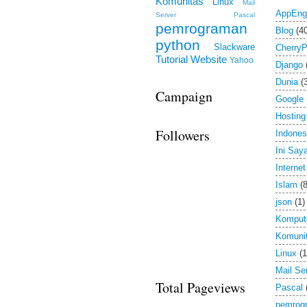
Komunitas
Linux
Mail
AppEng
Server
Pascal
pemrograman
Blog
(4
python
Slackware
Cherry
Tutorial
Website
Yahoo
Django
Dunia
(
Campaign
Google
Hosting
Followers
Indones
Ini Say
Internet
Islam
(8
json
(1)
Komput
Komuni
Linux
(1
Mail Se
Total Pageviews
Pascal
pemrog