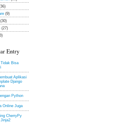
(36)
are
(9)
(30)
e
(27)
3)
ar Entry
 Tidak Bisa
i
embuat Aplikasi
plate Django
ana
engan Python
a Online Juga
ing CherryPy
Jinja2