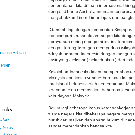
pemerintahan kita di mata internasional hi
dengan dibantu Australia mencampuri urusan
menyebabkan Timor Timur lepas dari pangkua
Ditambah lagi dengan pemerintah Singapur
mencampuri urusan dalam negeri kita denga
pernyataan miring mengenai isu-isu terorism
dengan terang-terangan memperluas wilaya
Kemauan AS dan
wilayah perairan Indonesia dengan mengur
pasir yang diekspor ( selundupkan ) dari Indo
Persen
Kekalahan Indonesia dalam mempertahankan S
g
Malaysia dan kasus yang terbaru saat ini, p
tradisional Indonesia oleh pemerintahan Mal
terangan telah memasukan beberapa kesenian
kebudayaan Malaysia.
Links
Belum lagi beberapa kasus ketenagakerjaa
warga negara kita dibeberapa negara menga
h-Web
buruk dari majikan dan aparat hukum di ne
sangat merendahkan bangsa kita.
y Notes