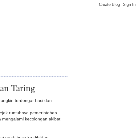
gan Taring
 mungkin terdengar basi dan
sejak runtuhnya pemerintahan
ta mengalami kecolongan akibat
ri rendahnya kredibilitas