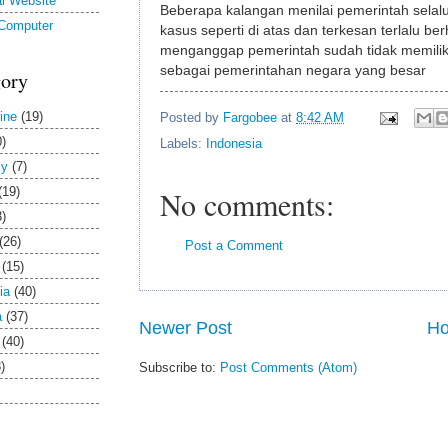
l Website
Beberapa kalangan menilai pemerintah selal
 Computer
kasus seperti di atas dan terkesan terlalu be
menganggap pemerintah sudah tidak memilik
sebagai pemerintahan negara yang besar
gory
ine
(19)
Posted by
Fargobee
at
8:42 AM
0)
Labels:
Indonesia
Py
(7)
(19)
No comments:
3)
(26)
Post a Comment
(15)
ia
(40)
a
(37)
Newer Post
H
(40)
)
Subscribe to:
Post Comments (Atom)
er
(51)
tas
(15)