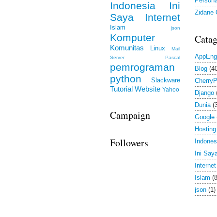
Persona
Indonesia
Ini
Zidane
Saya
Internet
Islam
json
Komputer
Cata
Komunitas
Linux
Mail
AppEng
Server
Pascal
pemrograman
Blog
(4
python
Slackware
Cherry
Tutorial
Website
Yahoo
Django
Dunia
(
Campaign
Google
Hosting
Followers
Indones
Ini Say
Internet
Islam
(8
json
(1)
Komput
Komuni