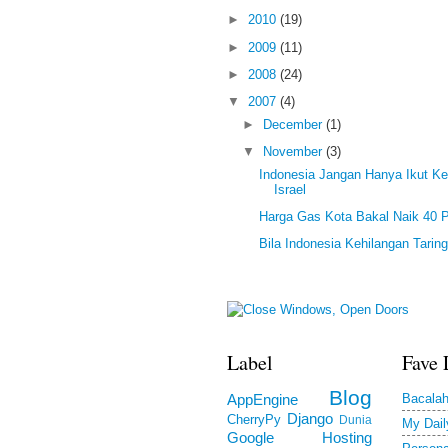
►
2010
(19)
►
2009
(11)
►
2008
(24)
▼
2007
(4)
►
December
(1)
▼
November
(3)
Indonesia Jangan Hanya Ikut 
Israel
Harga Gas Kota Bakal Naik 40 
Bila Indonesia Kehilangan Tarin
Label
Fave 
Blog
Bacala
AppEngine
Django
CherryPy
Dunia
My Dail
Google
Hosting