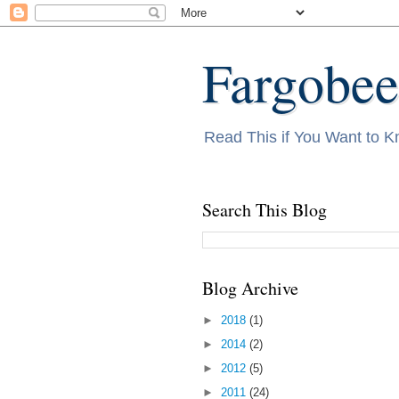
Fargobee
Read This if You Want to 
Search This Blog
Blog Archive
►
2018
(1)
►
2014
(2)
►
2012
(5)
►
2011
(24)